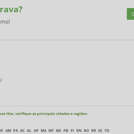
rava?
Q
smo!
s ldar, verifique as principais cidades e regiões:
DF
AM
PA
AC
AL
AP
MA
MT
MS
PB
PI
RN
RO
RR
SE
TO