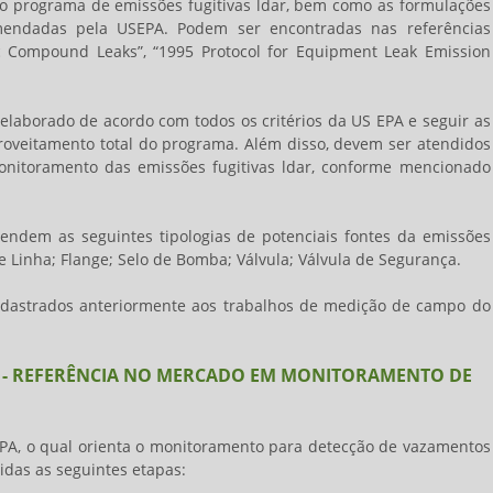
do programa de
emissões fugitivas ldar
, bem como as formulações
omendadas pela USEPA. Podem ser encontradas nas referências
c Compound Leaks”, “1995 Protocol for Equipment Leak Emission
elaborado de acordo com todos os critérios da US EPA e seguir as
veitamento total do programa. Além disso, devem ser atendidos
monitoramento das
emissões fugitivas ldar
, conforme mencionado
ndem as seguintes tipologias de potenciais fontes da
emissões
 de Linha; Flange; Selo de Bomba; Válvula; Válvula de Segurança.
adastrados anteriormente aos trabalhos de medição de campo do
E - REFERÊNCIA NO MERCADO EM MONITORAMENTO DE
EPA, o qual orienta o monitoramento para detecção de vazamentos
idas as seguintes etapas: