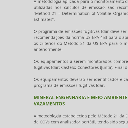
A metodologia aplicada para o monitoramento 
utilizadas nos cálculos de emissão, são rec
“Method 21 – Determination of Volatile Organi
Estimates”.
O programa de
emissões fugitivas ldar
deve ser 
recomendações da norma US EPA 453 para o apro
os critérios do Método 21 da US EPA para o 
anteriormente.
Os equipamentos a serem monitorados compree
fugitivas ldar
: Castelo; Conectores (Junta); Final
Os equipamentos deverão ser identificados e c
programa de
emissões fugitivas ldar
.
MINERAL ENGENHARIA E MEIO AMBIENT
VAZAMENTOS
A metodologia estabelecida pelo Método 21 da 
de COVs com analisador portátil, tendo sido segu