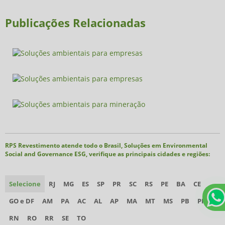
Publicações Relacionadas
RPS Revestimento atende todo o Brasil, Soluções em Environmental
Social and Governance ESG, verifique as principais cidades e regiões:
Selecione
RJ
MG
ES
SP
PR
SC
RS
PE
BA
CE
GO e DF
AM
PA
AC
AL
AP
MA
MT
MS
PB
PI
RN
RO
RR
SE
TO