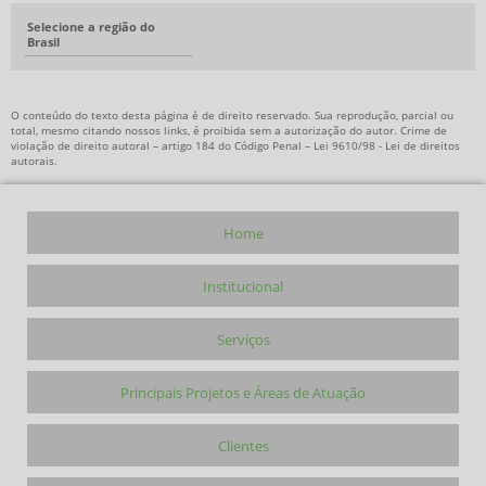
Selecione a região do
Brasil
O conteúdo do texto desta página é de direito reservado. Sua reprodução, parcial ou
total, mesmo citando nossos links, é proibida sem a autorização do autor. Crime de
violação de direito autoral – artigo 184 do Código Penal –
Lei 9610/98 - Lei de direitos
autorais
.
Home
Institucional
Serviços
Principais Projetos e Áreas de Atuação
Clientes