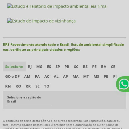
RPS Revestimento atende todo o Brasil, Estudo ambiental simplificado
eas, verifique as principais cidades e regiões:
Selecione
RJ
MG
ES
SP
PR
SC
RS
PE
BA
CE
GO e DF
AM
PA
AC
AL
AP
MA
MT
MS
PB
PI
RN
RO
RR
SE
TO
Selecione a região do
Brasil
O conteúdo do texto desta página é de direito reservado. Sua reprodução, parcial ou
total, mesmo citando nossos links, é proibida sem a autorização do autor. Crime de
violação de direito autoral – artigo 184 do Código Penal –
Lei 9610/98 - Lei de direitos