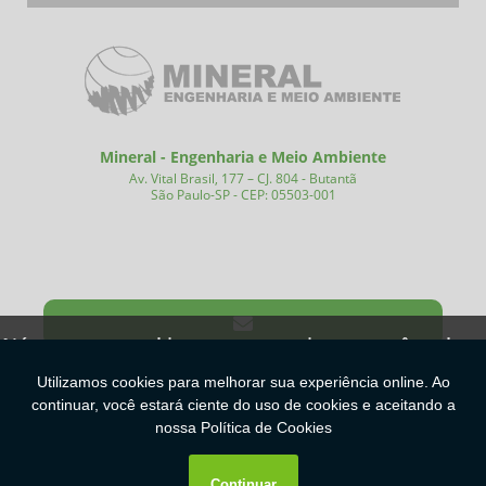
Mineral - Engenharia e Meio Ambiente
Av. Vital Brasil, 177 – CJ. 804 - Butantã
São Paulo-SP - CEP: 05503-001
(11) 99758-0628
(11) 3087-4420
Nós usamos cookies para garantir que você tenha a
melhor experiência em nosso site.
Copyright © Mineral. (Lei 9610 de 19/02/1998)
Ok
W3C
W3C