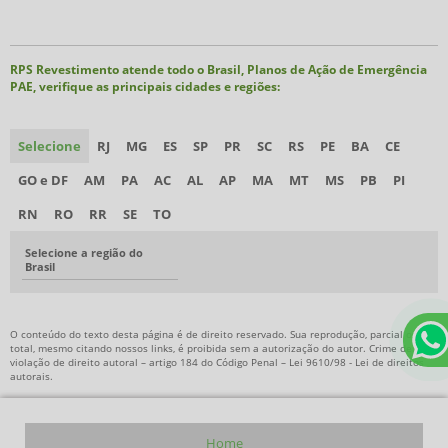
RPS Revestimento atende todo o Brasil, Planos de Ação de Emergência
PAE, verifique as principais cidades e regiões:
Selecione
RJ
MG
ES
SP
PR
SC
RS
PE
BA
CE
GO e DF
AM
PA
AC
AL
AP
MA
MT
MS
PB
PI
RN
RO
RR
SE
TO
Selecione a região do
Brasil
O conteúdo do texto desta página é de direito reservado. Sua reprodução, parcial ou
total, mesmo citando nossos links, é proibida sem a autorização do autor. Crime de
violação de direito autoral – artigo 184 do Código Penal –
Lei 9610/98 - Lei de direitos
autorais
.
Home